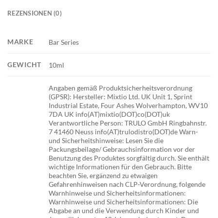
REZENSIONEN (0)
MARKE
Bar Series
GEWICHT
10ml
Angaben gemäß Produktsicherheitsverordnung
(GPSR): Hersteller: Mixtio Ltd. UK Unit 1, Sprint
Industrial Estate, Four Ashes Wolverhampton, WV10
7DA UK info(AT)mixtio(DOT)co(DOT)uk
Verantwortliche Person: TRULO GmbH Ringbahnstr.
7 41460 Neuss info(AT)trulodistro(DOT)de Warn-
und Sicherheitshinweise: Lesen Sie die
Packungsbeilage/ Gebrauchsinformation vor der
Benutzung des Produktes sorgfältig durch. Sie enthält
wichtige Informationen für den Gebrauch. Bitte
beachten Sie, ergänzend zu etwaigen
Gefahrenhinweisen nach CLP-Verordnung, folgende
Warnhinweise und Sicherheitsinformationen:
Warnhinweise und Sicherheitsinformationen: Die
Abgabe an und die Verwendung durch Kinder und