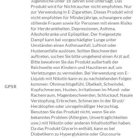
Jugendliche unter 18 Jahren sind untersagt. Das
Produkt wird für Nichtraucher nicht empfohlen. Nur
zur Verwendung in E-Zigaretten. Dieses Produkt wird
nicht empfohlen für Minderjährige, schwangere oder
stillende Frauen sowie für Personen mit einem Risiko
für Herzkrankheiten, Depressionen, Asthma,
Alkoholkranke und Epileptiker. Der freigesetzte
Dampf kann bei vorgeschädigter Lunge unter
Umständen einen Asthmaanfall, Luftnot oder
Hustenanfälle auslösen. Sollten Beschwerden
auftreten, suchen Sie bitte umgehend einen Arzt auf.
Bitte bewahren Sie das Produkt außerhalb der
Reichweite von Kindern und Haustieren auf, um
Verletzungen zu vermeiden. Bei Verwendung von E-
Liquids mit Nikotin kann es zu nachstehenden Folgen
kommen: Ohnmachtsgefühl, Übelkeit, Schwindel,
GPSR
Kopfschmerzen, Husten, Irritationen im Mund- oder
Rachenraum, Magenbeschwerden, Schluckauf, Nasale
Verstopfung, Erbrechen, Schmerzen in der Brust/
Herzklopfen oder unregelmäßiger Herzschlag.
Benutzen Sie das Produkt nicht, wenn Sie ein
bekanntes Problem (Allergien, Unverträglichkeiten
usw.) mit Nikotin oder anderen Inhaltsstoffen haben.
Da das Produkt Glycerin enthält, kann es bei
Diabetikern zu Hyperglykämie oder Glucosurie