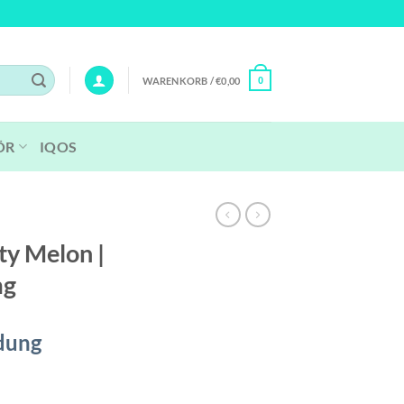
WARENKORB /
€
0,00
0
ÖR
IQOS
Y
ty Melon |
mg
dung