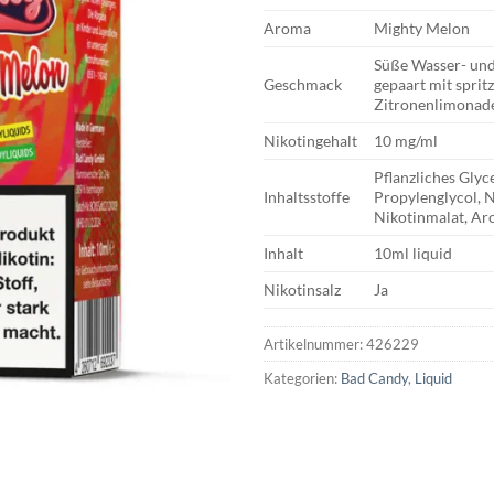
Aroma
Mighty Melon
Süße Wasser- un
Geschmack
gepaart mit sprit
Zitronenlimonad
Nikotingehalt
10 mg/ml
Pflanzliches Glyc
Inhaltsstoffe
Propylenglycol, 
Nikotinmalat, Ar
Inhalt
10ml liquid
Nikotinsalz
Ja
Artikelnummer:
426229
Kategorien:
Bad Candy
,
Liquid