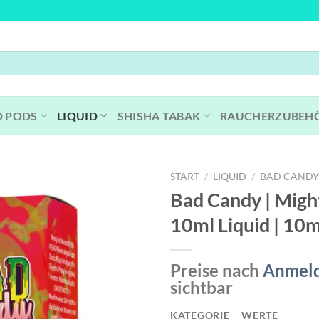
D PODS
LIQUID
SHISHA TABAK
RAUCHERZUBEH
START
/
LIQUID
/
BAD CAND
Bad Candy | Migh
10ml Liquid | 10
Preise nach
Anmel
sichtbar
KATEGORIE
WERTE