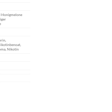
d Honigmelone
ziger
e
erin,
Nikotinbenoat,
oma, Nikotin