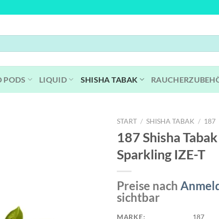
D PODS
LIQUID
SHISHA TABAK
RAUCHERZUBEH
START
/
SHISHA TABAK
/
187
187 Shisha Tabak 
Sparkling IZE-T
Preise nach
Anmel
sichtbar
MARKE:
187