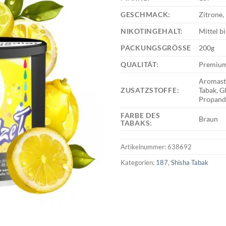
GESCHMACK:
Zitrone,
NIKOTINGEHALT:
Mittel bi
PACKUNGSGRÖSSE
200g
QUALITÄT:
Premiu
Aromasto
ZUSATZSTOFFE:
Tabak, G
Propand
FARBE DES
Braun
TABAKS:
Artikelnummer:
638692
Kategorien:
187
,
Shisha Tabak