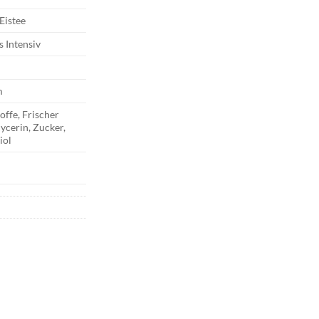
 Eistee
s Intensiv
m
ffe, Frischer
lycerin, Zucker,
iol