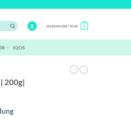
WARENKORB /
€
0,00
0
ÖR
IQOS
| 200g|
dung