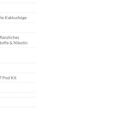
fte Kaktusfeige
flanzliches
toffe & Nikotin
t
7 Pod Kit