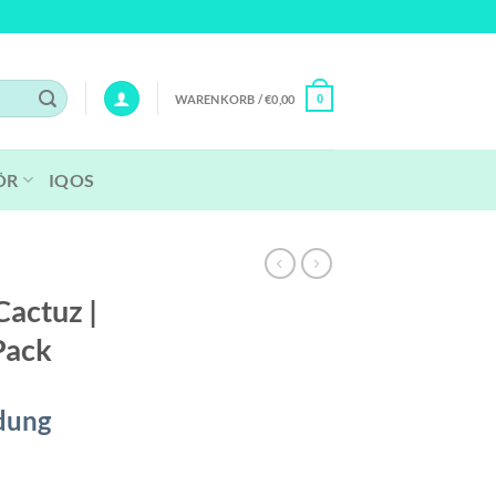
WARENKORB /
€
0,00
0
ÖR
IQOS
Cactuz |
Pack
dung