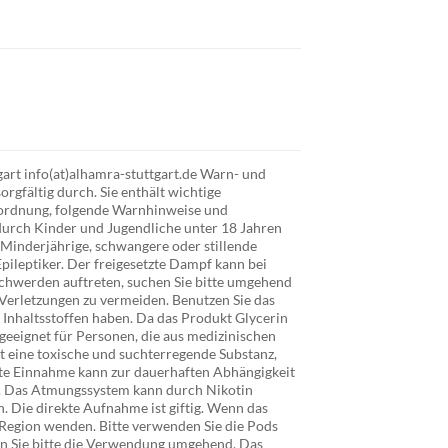
art info(at)alhamra-stuttgart.de Warn- und
rgfältig durch. Sie enthält wichtige
rordnung, folgende Warnhinweise und
urch Kinder und Jugendliche unter 18 Jahren
 Minderjährige, schwangere oder stillende
ileptiker. Der freigesetzte Dampf kann bei
schwerden auftreten, suchen Sie bitte umgehend
 Verletzungen zu vermeiden. Benutzen Sie das
 Inhaltsstoffen haben. Da das Produkt Glycerin
 geeignet für Personen, die aus medizinischen
ist eine toxische und suchterregende Substanz,
te Einnahme kann zur dauerhaften Abhängigkeit
. Das Atmungssystem kann durch Nikotin
. Die direkte Aufnahme ist giftig. Wenn das
r Region wenden. Bitte verwenden Sie die Pods
n Sie bitte die Verwendung umgehend. Das