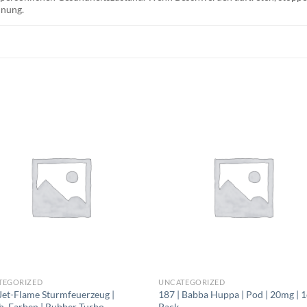
hnung.
TEGORIZED
UNCATEGORIZED
Jet-Flame Sturmfeuerzeug |
187 | Babba Huppa | Pod | 20mg | 1
h. Farben | Rubber Turbo
Pack