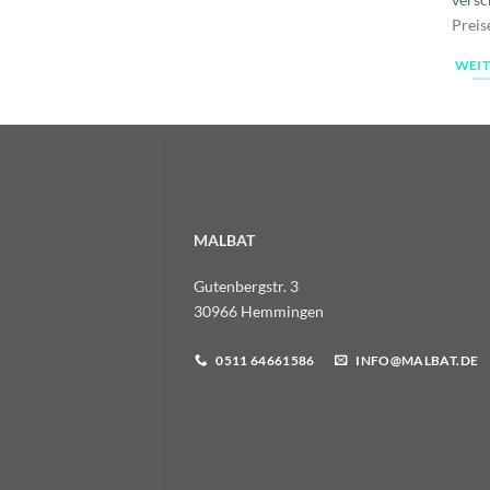
Preis
WEIT
MALBAT
Gutenbergstr. 3
30966 Hemmingen
0511 64661586
INFO@MALBAT.DE