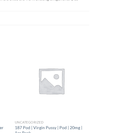
UNCATEGORIZED
UNCATEGORIZED
er
187 Pod | Virgin Pussy | Pod | 20mg |
187 Pod | Quelle | Po
1er Pack
Pack