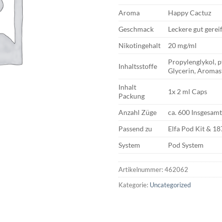
Aroma
Happy Cactuz
Geschmack
Leckere gut gerei
Nikotingehalt
20 mg/ml
Propylenglykol, p
Inhaltsstoffe
Glycerin, Aromas
Inhalt
1x 2 ml Caps
Packung
Anzahl Züge
ca. 600 Insgesam
Passend zu
Elfa Pod Kit & 18
System
Pod System
Artikelnummer:
462062
Kategorie:
Uncategorized