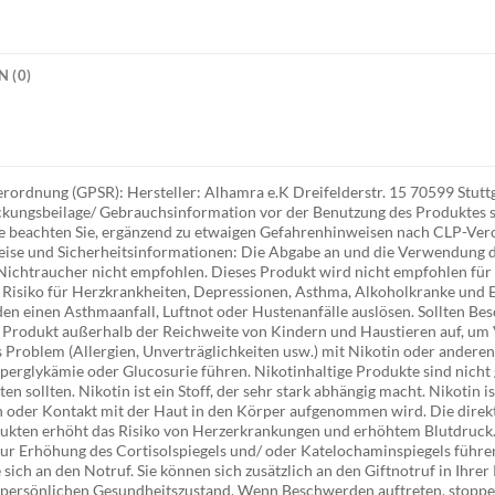
 (0)
rdnung (GPSR): Hersteller: Alhamra e.K Dreifelderstr. 15 70599 Stuttg
ackungsbeilage/ Gebrauchsinformation vor der Benutzung des Produktes so
te beachten Sie, ergänzend zu etwaigen Gefahrenhinweisen nach CLP-Ve
ise und Sicherheitsinformationen: Die Abgabe an und die Verwendung d
 Nichtraucher nicht empfohlen. Dieses Produkt wird nicht empfohlen für
Risiko für Herzkrankheiten, Depressionen, Asthma, Alkoholkranke und Ep
n einen Asthmaanfall, Luftnot oder Hustenanfälle auslösen. Sollten Be
as Produkt außerhalb der Reichweite von Kindern und Haustieren auf, um
 Problem (Allergien, Unverträglichkeiten usw.) mit Nikotin oder anderen
yperglykämie oder Glucosurie führen. Nikotinhaltige Produkte sind nicht
n sollten. Nikotin ist ein Stoff, der sehr stark abhängig macht. Nikotin 
 oder Kontakt mit der Haut in den Körper aufgenommen wird. Die direk
ukten erhöht das Risiko von Herzerkrankungen und erhöhtem Blutdruck
zur Erhöhung des Cortisolspiegels und/ oder Katelochaminspiegels führen
sich an den Notruf. Sie können sich zusätzlich an den Giftnotruf in Ihre
persönlichen Gesundheitszustand. Wenn Beschwerden auftreten, stoppe