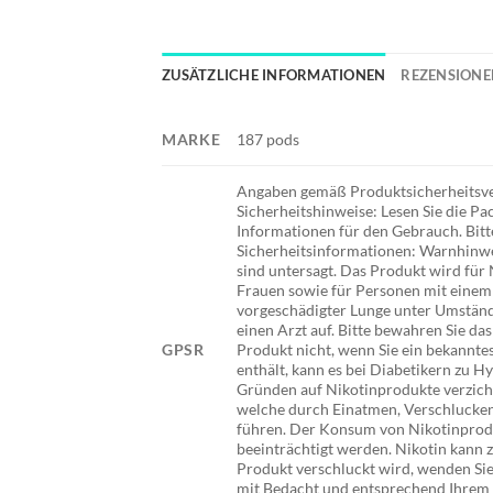
ZUSÄTZLICHE INFORMATIONEN
REZENSIONEN
MARKE
187 pods
Angaben gemäß Produktsicherheitsvero
Sicherheitshinweise: Lesen Sie die P
Informationen für den Gebrauch. Bit
Sicherheitsinformationen: Warnhinwe
sind untersagt. Das Produkt wird für
Frauen sowie für Personen mit einem 
vorgeschädigter Lunge unter Umstände
einen Arzt auf. Bitte bewahren Sie d
GPSR
Produkt nicht, wenn Sie ein bekanntes
enthält, kann es bei Diabetikern zu H
Gründen auf Nikotinprodukte verzichte
welche durch Einatmen, Verschlucken
führen. Der Konsum von Nikotinprod
beeinträchtigt werden. Nikotin kann 
Produkt verschluckt wird, wenden Sie 
mit Bedacht und entsprechend Ihrem 