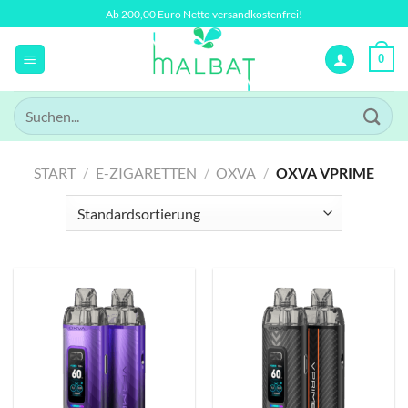
Zum
Ab 200,00 Euro Netto versandkostenfrei!
Inhalt
springen
0
Suchen
nach:
START
/
E-ZIGARETTEN
/
OXVA
/
OXVA VPRIME