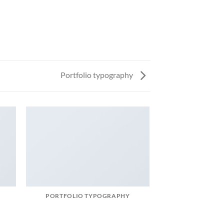
Portfolio typography
PORTFOLIO TYPOGRAPHY
MAGA