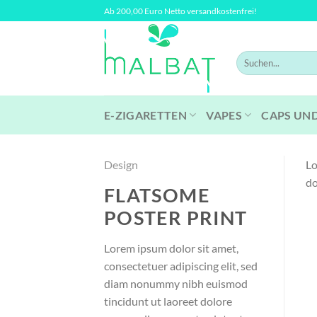
Zum
Ab 200,00 Euro Netto versandkostenfrei!
Inhalt
springen
Suchen
nach:
E-ZIGARETTEN
VAPES
CAPS UN
Design
Lo
do
FLATSOME
POSTER PRINT
Lorem ipsum dolor sit amet,
consectetuer adipiscing elit, sed
diam nonummy nibh euismod
tincidunt ut laoreet dolore