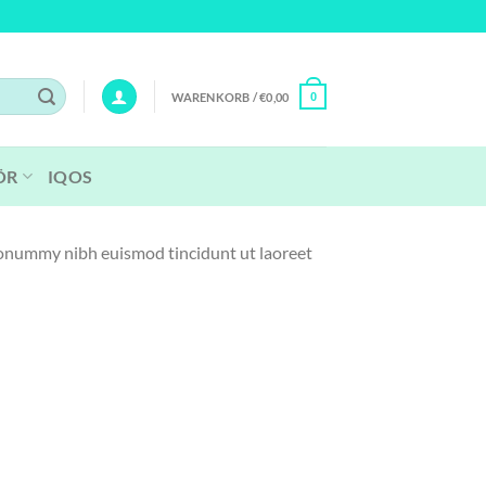
WARENKORB /
€
0,00
0
ÖR
IQOS
 nonummy nibh euismod tincidunt ut laoreet